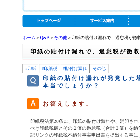
ホーム
＞
Q&A
＞
その他
＞印紙の貼付け漏れで、過怠税が徴
印紙の貼付け漏れで、過怠税が徴
#印紙
#印紙税
#貼付け漏れ
その他
印紙の貼付け漏れが発覚した
本当でしょうか？
お答えします。
印紙税法第20条に、印紙の貼付け漏れや、消印さ
べき印紙税額とその２倍の過怠税（合計３倍）を納
記リンクの印紙税不納付事実申出書を提出する事に