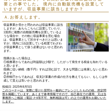
要との事でした。 境内に自動販売機を設置して
いますが、収益事業に該当しますか？
Ａ.
お答えします。
収益事業か否かと問われれば収益事業に該当
しますが、あちらこちらに設置していたり、
1箇所に複数の自動販売機を設置しているよ
うな場合や、その他に収益事業を営む場合
は、収益事業として区分すべきだとは思いま
すが、境内に1台設置している程度でわざわ
ざ収益事業として扱う必要はないかと思われ
ます。
指摘があった場合は、
①税務署からであれば利益額は少額で、したがって発生する税金も知れている
と思います。
指摘に従い納税（数千円）すれば済む話で、大きな問題には発展しないと思わ
れます。
②所轄庁からであれば、収支計算書の作成の仕方を教えてもらい、もしくは作
成して貰えば良いかと思われます。
投稿日: 2025年8月5日
このコーナーは、実際に受けた質問を一般的にアレンジしたものの他、想定問
答を掲載しています。あくまで参考情報ですので、自己責任での運用、又は当
事務所へご相談（電話･ﾒｰﾙ等不可、無料相談は可）の上での運用をお願いいた
します。