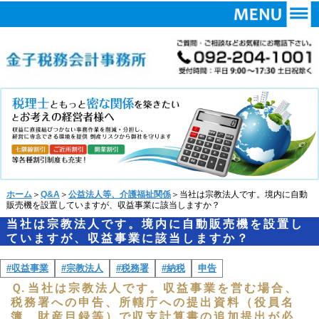
ホーム
＞
Q&A
＞
公益法人等、介護福祉関係
＞当社は宗教法人です。境内に自動
販売機を設置していますが、収益事業に該当しますか？
当社は宗教法人です。境内に自動販売機を設置し
ていますが、収益事業に該当しますか？
#収益事業
#宗教法人
#税務署
#納税
申告
Ｑ.
当社は宗教法人です。収益事業を営む場合、
税務署への申告、所轄庁への提出資料（役員名
簿、財産目録等）で収支計算書の追加提出が必