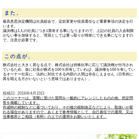
また、
最高意思決定機関は社員総会で、定款変更や役員選任など重要事項の決定を行
います。
議決権は1人の社員につき1票有する事になりますので、上記の社員の入会制限
がない事を加味すると、理屈としては乗っ取りが簡単にできる事になりますの
で、注意が必要です。
この点が、
株式会社と大きく異なる点で、株式会社は持株比率に応じて議決権が付与され
ているため、仮に社長が株式を100％所有していれば、議決権を100％有してい
るオーナー社長に、法的に対抗できる内部の人間は存在しえません（日常的に
異を唱える方がいないという意味ではありません）。
投稿日: 2016年4月10日
このコーナーは、実際に受けた質問を一般的にアレンジしたものの他、想定問
答を掲載しています。
作成時の税制などに基づいており、その後の税制改正などにより、取扱いが変
わる場合がありますので、あくまで参考情報として、自己責任での運用、又は
当事務所とご相談（有料）の上での運用をお願いいたします。