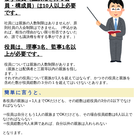
員・構成員）は10人以上必要
です。
社員には親族の人数制限はありませんが、原
則社員の入会制限はできません。（申込があ
れば、相当の理由がない限り拒否できないた
め、誰でも議決権を有する事ができます。）
役員は、理事3名、監事1名以
上が必要です。
役員については親族の人数制限があります。
（親族とは配偶者と三親等以内の親族を指し
ます。）
それぞれの役員について親族が1人を超えてはならず、かつその役員と親族を
含めた数が役員総数の３分の１を超えてはいけないとあります。
簡単に言うと、
各役員の親族は＋1人までOKだけども、その総数は総役員の3分の1以下でなけ
ればならない
⇒役員は自分ともう1人の親族までOKだけども、その場合役員総数は6人以上で
なければならない
⇒役員総数が6人未満であれば、自分以外の親族は入れられない
となります。