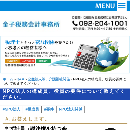
ホーム
＞
Q&A
＞
公益法人等、介護福祉関係
＞NPO法人の構成員、役員の要件に
ついて教えてください。
NPO法人の構成員、役員の要件について教えてく
ださい。
#NPO法人
#構成員
#要件
NPO法人関係
Ａ.
お答えします。
まず社員（議決権を持つ会