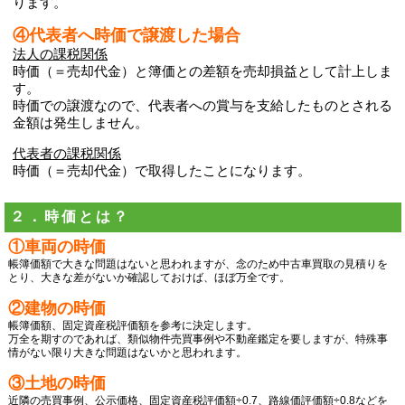
ります。
④代表者へ時価で譲渡した場合
法人の課税関係
時価（＝売却代金）と簿価との差額を売却損益として計上しま
す。
時価での譲渡なので、代表者への賞与を支給したものとされる
金額は発生しません。
代表者の課税関係
時価（＝売却代金）で取得したことになります。
２．時価とは？
①車両の時価
帳簿価額で大きな問題はないと思われますが、念のため中古車買取の見積りを
とり、大きな差がないか確認しておけば、ほぼ万全です。
②建物の時価
帳簿価額、固定資産税評価額を参考に決定します。
万全を期すのであれば、類似物件売買事例や不動産鑑定を要しますが、特殊事
情がない限り大きな問題はないかと思われます。
③土地の時価
近隣の売買事例、公示価格、固定資産税評価額÷0.7、路線価評価額÷0.8などを