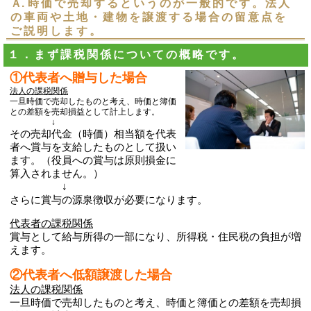
Ａ.
時価で売却するというのが一般的です。法人
の車両や土地・建物を譲渡する場合の留意点を
ご説明します。
１．まず課税関係についての概略です。
①代表者へ贈与した場合
法人の課税関係
一旦時価で売却したものと考え、時価と簿価
との差額を売却損益として計上します。
↓
その売却代金（時価）相当額を代表
者へ賞与を支給したものとして扱い
ます。
（役員への賞与は原則損金に
算入されません。）
↓
さらに賞与の源泉徴収が必要になります。
代表者の課税関係
賞与として給与所得の一部になり、所得税・住民税の負担が増
えます。
②代表者へ低額譲渡した場合
法人の課税関係
一旦時価で売却したものと考え、時価と簿価との差額を売却損