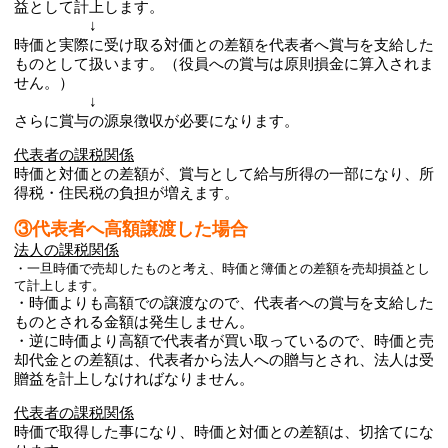
益として計上します。
↓
時価と実際に受け取る対価との差額を代表者へ賞与を支給した
ものとして扱います。（役員への賞与は原則損金に算入されま
せん。）
↓
さらに賞与の源泉徴収が必要になります。
代表者の課税関係
時価と対価との差額が、賞与として給与所得の一部になり、所
得税・住民税の負担が増えます。
③代表者へ高額譲渡した場合
法人の課税関係
・一旦時価で売却したものと考え、時価と簿価との差額を売却損益とし
て計上します。
・時価よりも高額での譲渡なので、代表者への賞与を支給した
ものとされる金額は発生しません。
・逆に時価より高額で代表者が買い取っているので、時価と売
却代金との差額は、代表者から法人への贈与とされ、法人は受
贈益を計上しなければなりません。
代表者の課税関係
時価で取得した事になり、時価と対価との差額は、切捨てにな