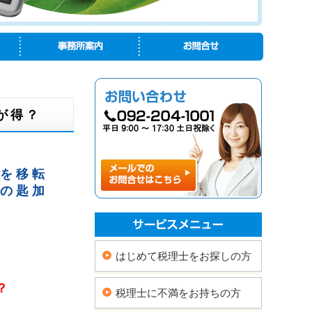
が得？
を移転
の匙加
はじめて税理士をお探しの方
？
税理士に不満をお持ちの方