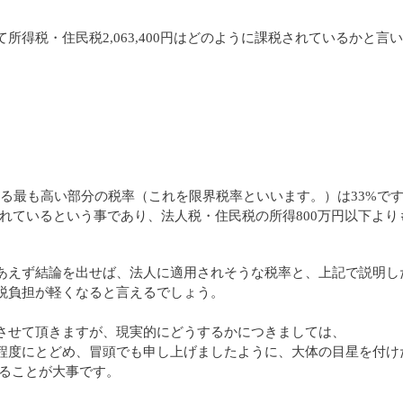
して所得税・住民税2,063,400円はどのように課税されているかと言
）
）
）
ている最も高い部分の税率（これを限界税率といいます。）は33%で
税されているという事であり、法人税・住民税の所得800万円以下よ
あえず結論を出せば、法人に適用されそうな税率と、上記で説明し
税負担が軽くなると言えるでしょう。
させて頂きますが、
現実的にどうするかにつきましては、
程度にとどめ
、冒頭でも申し上げましたように、
大体の目星を付け
することが大事です。