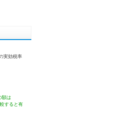
の実効税率
の額は
を比較すると有