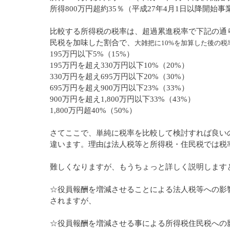
所得800万円超約35％（平成27年4月1日以降開始事
比較する所得税の税率は、超過累進税率で下記の通
民税を加味した割合で、
大雑把に10%を加算した後の税
195万円以下5%（15%）
195万円を超え330万円以下10%（20%）
330万円を超え695万円以下20%（30%）
695万円を超え900万円以下23%（33%）
900万円を超え1,800万円以下33%（43%）
1,800万円超40%（50%）
さてここで、単純に税率を比較して検討すれば良い
違います。理由は法人税等と所得税・住民税では税
難しくなりますが、もうちょっと詳しく説明します
☆役員報酬を増減させることによる法人税等への影
されますが、
☆役員報酬を増減させる事による所得税住民税への