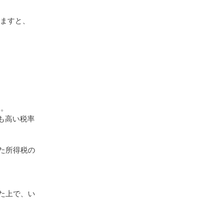
いますと、
す。
りも高い税率
た所得税の
た上で、
い