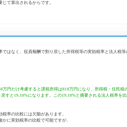
乗じて算出されるからです。
準ではなく、役員報酬で割り戻した所得税等の実効税率と法人税等
8万円だけ考慮すると課税所得は818万円になり、所得税・住民税
で割り戻すと19.10%になります。この19.10%と摘要される法人税率
効税率の比較には欠陥があります。
確かに実効税率の比較で可能ですが、