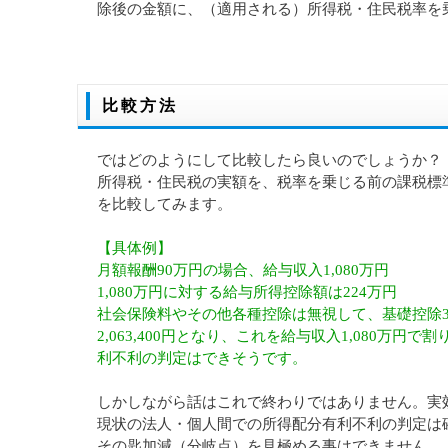
除後の金額に、（適用される）所得税・住民税率を
比較方法
ではどのようにして比較したら良いのでしょうか？
所得税・住民税
の実額を、税率を乗じる前の課税標
を比較してみます。
【具体例】
月額報酬90万円の場合、給与収入1,080万円
1,080万円に対する給与所得控除額は224万円
社会保険料やその他各種控除は無視して、基礎控除3
2,063,400円となり、これを給与収入1,080万円
利不利の判定はできそうです。
しかしながら話はこれで終わりではありません。
実
現状の法人・個人間での所得配分有利不利の判定は
その匙加減（分岐点）を見極める事はできません。