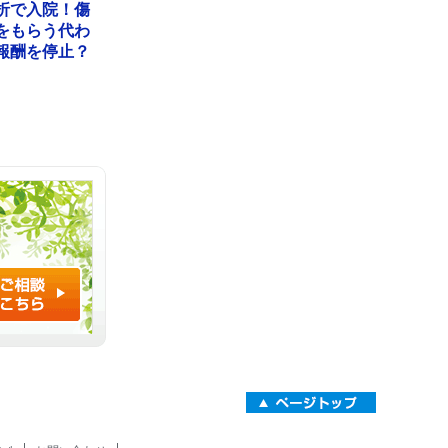
折で入院！傷
をもらう代わ
報酬を停止？