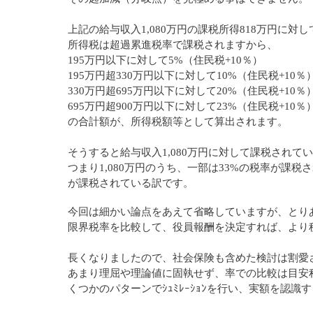
上記の給与収入1,080万円の課税所得818万円に対
所得税は超過累進税率で課税されますから、
195万円以下に対して5%（住民税+
10％）
195万円超330万円以下に対して10%
（住民税+
10％
330万円超695万円以下に対して20%
（住民税+
10％
695万円超900万円以下に対して23%
（住民税+
10％
の合計額が、所得税額等として算出されます。
そうすると給与収入1,080万円に対して課税され
つまり1,080万円のうち、一部は33%の税率が課
が課税されている訳です。
今回は細かい論点をあえて省略していますが、とり
限界税率を比較して、役員報酬を決定すれば、より
長くなりましたので、社会保険も含めた検討は割愛
あまり理屈や理論値に固執せず、
率での比較は目安
くつかのパターンでｼｭﾐﾚｰｼｮﾝを行い、実額を認識